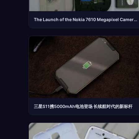
The Launch of the Nokia 7610 Megapixel Camera Phone (English Edition) and Its Battery Features
三星S11携5000mAh电池登场 长续航时代的新标杆